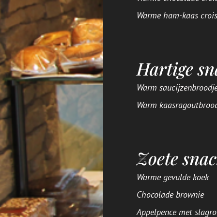
Warme ham-kaas crois
Hartige sn
Warm saucijzenbroodj
Warm kaasragoutbrood
Zoete snac
Warme gevulde koek
Chocolade brownie
Appelpence met slagr