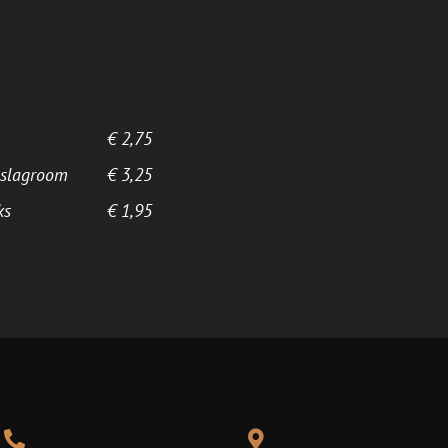
€ 2,75
 slagroom
€ 3,25
ks
€ 1,95